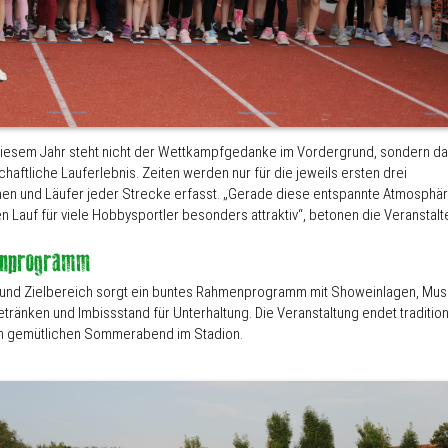
diesem Jahr steht nicht der Wettkampfgedanke im Vordergrund, sondern d
aftliche Lauferlebnis. Zeiten werden nur für die jeweils ersten drei
nen und Läufer jeder Strecke erfasst. „Gerade diese entspannte Atmosphä
 Lauf für viele Hobbysportler besonders attraktiv“, betonen die Veranstalte
- und Zielbereich sorgt ein buntes Rahmenprogramm mit Showeinlagen, Musi
tränken und Imbissstand für Unterhaltung. Die Veranstaltung endet tradition
m gemütlichen Sommerabend im Stadion.