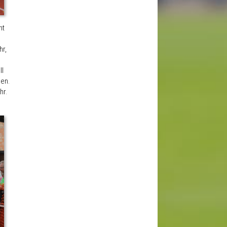
nt
hr,
ll
men.
hr.