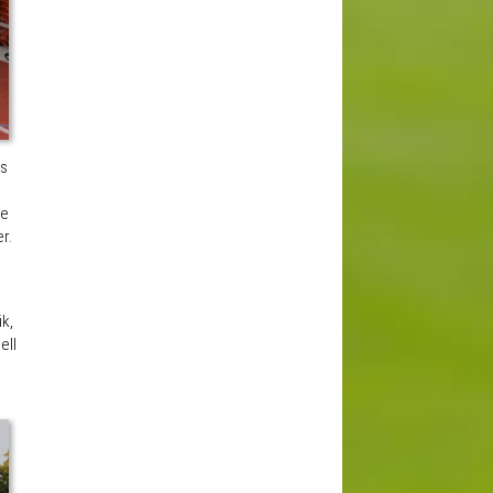
as
re
r.
k,
ell