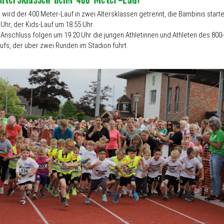
 wird der 400 Meter-Lauf in zwei Altersklassen getrennt, die Bambinis start
Uhr, der Kids-Lauf um 18.55 Uhr.
 Anschluss folgen um 19.20 Uhr die jungen Athletinnen und Athleten des 800-
ufs, der über zwei Runden im Stadion führt.