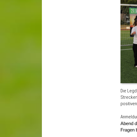
Die Legd
Strecken
positive
Anmeldun
Abend de
Fragen b