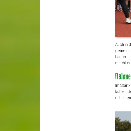
Auch in 
gemeinsch
Läuferin
macht den
Im Start
kühlen Ge
mit eine