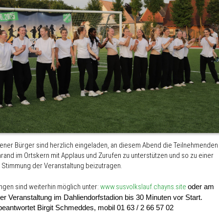
ener Bürger sind herzlich eingeladen, an diesem Abend die Teilnehmenden
rand im Ortskern mit Applaus und Zurufen zu unterstützen und so zu einer
n Stimmung der Veranstaltung beizutragen.
gen sind weiterhin möglich unter:
www.susvolkslauf.chayns.site
oder am
r Veranstaltung im Dahliendorfstadion bis 30 Minuten vor Start.
eantwortet Birgit Schmeddes, mobil 01 63 / 2 66 57 02