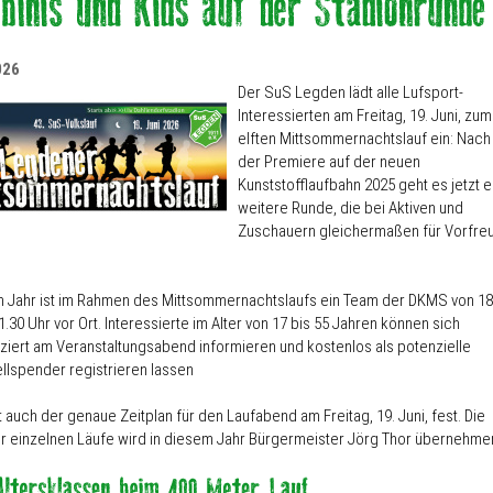
026
Der SuS Legden lädt alle Lufsport-
Interessierten am Freitag, 19. Juni, zum
elften Mittsommernachtslauf ein: Nach
der Premiere auf der neuen
Kunststofflaufbahn 2025 geht es jetzt e
weitere Runde, die bei Aktiven und
Zuschauern gleichermaßen für Vorfre
m Jahr ist im Rahmen des Mittsommernachtslaufs ein Team der DKMS von 18
1.30 Uhr vor Ort. Interessierte im Alter von 17 bis 55 Jahren können sich
ziert am Veranstaltungsabend informieren und kostenlos als potenzielle
lspender registrieren lassen
 auch der genaue Zeitplan für den Laufabend am Freitag, 19. Juni, fest. Die
er einzelnen Läufe wird in diesem Jahr Bürgermeister Jörg Thor übernehme