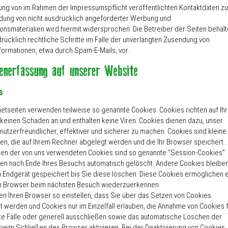
ung von im Rahmen der Impressumspflicht veröffentlichten Kontaktdaten zu
ung von nicht ausdrücklich angeforderter Werbung und
ionsmaterialien wird hiermit widersprochen. Die Betreiber der Seiten behal
drücklich rechtliche Schritte im Falle der unverlangten Zusendung von
ormationen, etwa durch Spam-E-Mails, vor.
s
rnetseiten verwenden teilweise so genannte Cookies. Cookies richten auf Ih
keinen Schaden an und enthalten keine Viren. Cookies dienen dazu, unser
nutzerfreundlicher, effektiver und sicherer zu machen. Cookies sind kleine
ien, die auf Ihrem Rechner abgelegt werden und die Ihr Browser speichert.
ten der von uns verwendeten Cookies sind so genannte “Session-Cookies”.
en nach Ende Ihres Besuchs automatisch gelöscht. Andere Cookies bleibe
m Endgerät gespeichert bis Sie diese löschen. Diese Cookies ermöglichen 
en Browser beim nächsten Besuch wiederzuerkennen.
en Ihren Browser so einstellen, dass Sie über das Setzen von Cookies
rt werden und Cookies nur im Einzelfall erlauben, die Annahme von Cookies 
e Fälle oder generell ausschließen sowie das automatische Löschen der
beim Schließen des Browser aktivieren. Bei der Deaktivierung von Cookies