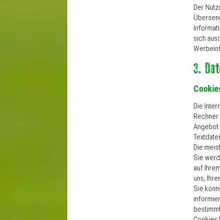
Der Nutz
Übersend
Informat
sich aus
Werbeinf
Cookie
Die Inte
Rechner 
Angebot 
Textdate
Die meis
Sie werd
auf Ihre
uns, Ihr
Sie könn
informie
bestimmt
Cookies 