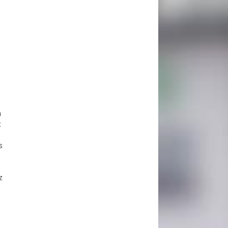
n
t
s
z