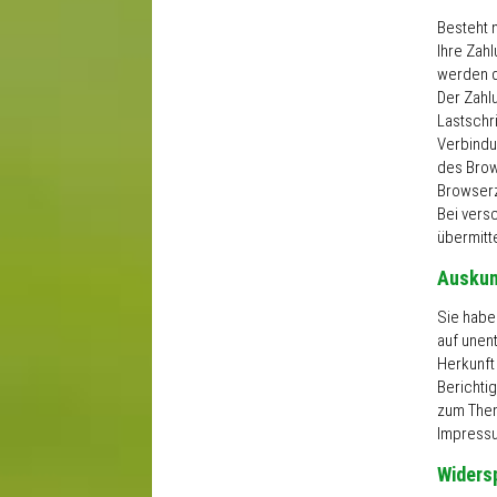
Besteht 
Ihre Zah
werden d
Der Zahl
Lastschri
Verbindu
des Brows
Browserz
Bei vers
übermitte
Auskun
Sie habe
auf unen
Herkunft
Berichti
zum Them
Impress
Widers