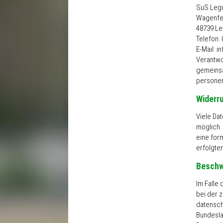
SuS Legd
Wagenfel
48739 L
Telefon: 
E-Mail: 
Verantwor
gemeinsa
personen
Widerru
Viele Da
möglich. 
eine form
erfolgte
Beschw
Im Falle
bei der 
datensch
Bundesla