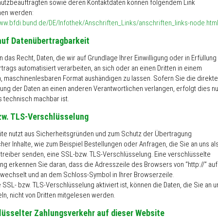
utzbeauftragten sowie deren Kontaktdaten können folgendem Link
en werden:
www.bfdi.bund.de/DE/Infothek/Anschriften_Links/anschriften_links-node.htm
auf Datenübertragbarkeit
 das Recht, Daten, die wir auf Grundlage Ihrer Einwilligung oder in Erfüllung
trags automatisiert verarbeiten, an sich oder an einen Dritten in einem
, maschinenlesbaren Format aushändigen zu lassen. Sofern Sie die direkte
ung der Daten an einen anderen Verantwortlichen verlangen, erfolgt dies nu
s technisch machbar ist.
zw. TLS-Verschlüsselung
ite nutzt aus Sicherheitsgründen und zum Schutz der Übertragung
cher Inhalte, wie zum Beispiel Bestellungen oder Anfragen, die Sie an uns al
treiber senden, eine SSL-bzw. TLS-Verschlüsselung. Eine verschlüsselte
ng erkennen Sie daran, dass die Adresszeile des Browsers von “http://” auf
/” wechselt und an dem Schloss-Symbol in Ihrer Browserzeile.
SSL- bzw. TLS-Verschlüsselung aktiviert ist, können die Daten, die Sie an u
ln, nicht von Dritten mitgelesen werden.
lüsselter Zahlungsverkehr auf dieser Website