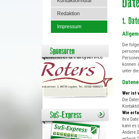
Kontaktformular
Redaktion
Impressum
Allgem
Die folg
personen
Personen
können. 
unter di
Datene
Wer ist 
Die Date
Kontaktd
Wie erfa
Ihre Dat
kann es s
Andere D
erfasst. 