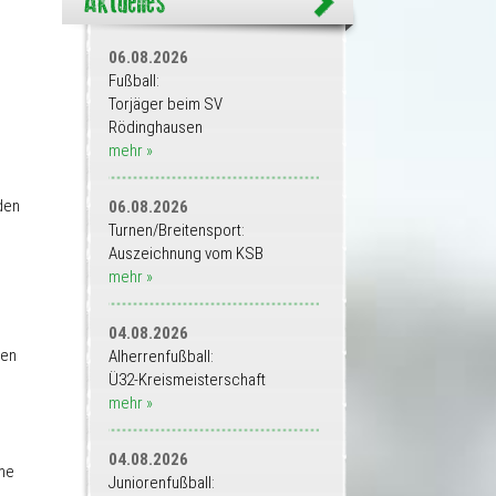
06.08.2026
Fußball:
Torjäger beim SV
Rödinghausen
mehr »
den
06.08.2026
Turnen/Breitensport:
Auszeichnung vom KSB
mehr »
04.08.2026
sen
Alherrenfußball:
Ü32-Kreismeisterschaft
mehr »
i
04.08.2026
me
Juniorenfußball: