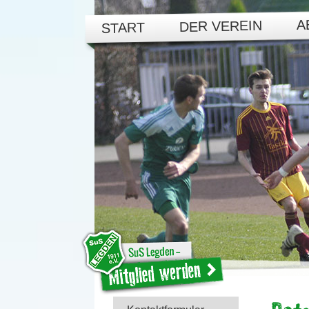
A
DER VEREIN
START