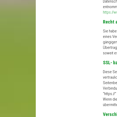
Datensch
entnomm
https://
Recht 
Sie haben
eines Ver
gängigen
Übertrag
soweit e
SSL- b
Diese Se
vertrauli
Seitenbe
Verbindu
“https:/
Wenn die 
übermitte
Versch