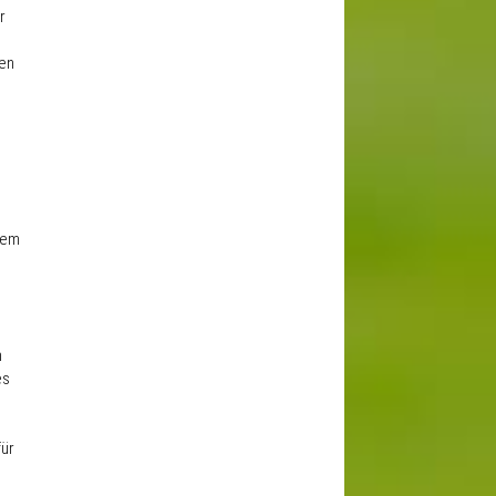
r
ten
rem
n
es
für