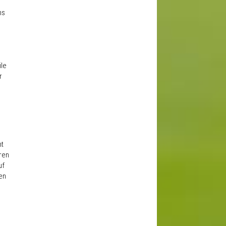
ns
ile
r
ht
ren
uf
en