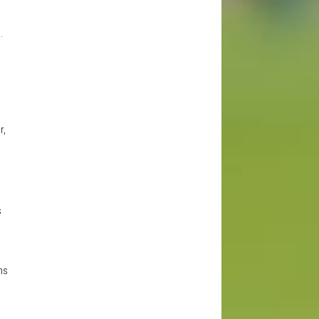
l
.
r,
s
ns