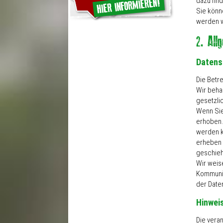
dazu fin
Sie könn
werden w
Datens
Die Betr
Wir beha
gesetzli
Wenn Sie
erhoben.
werden k
erheben 
geschieh
Wir weise
Kommunik
der Daten
Hinweis
Die veran