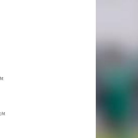
ht
cht