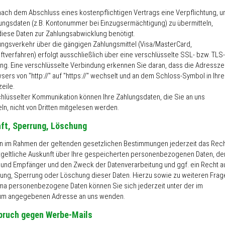
nach dem Abschluss eines kostenpflichtigen Vertrags eine Verpflichtung, u
lungsdaten (z.B. Kontonummer bei Einzugsermächtigung) zu übermitteln,
iese Daten zur Zahlungsabwicklung benötigt.
ungsverkehr über die gängigen Zahlungsmittel (Visa/MasterCard,
ftverfahren) erfolgt ausschließlich über eine verschlüsselte SSL- bzw. TLS-
ng. Eine verschlüsselte Verbindung erkennen Sie daran, dass die Adressze
ers von "http://" auf "https://" wechselt und an dem Schloss-Symbol in Ihre
eile.
chlüsselter Kommunikation können Ihre Zahlungsdaten, die Sie an uns
ln, nicht von Dritten mitgelesen werden.
ft, Sperrung, Löschung
n im Rahmen der geltenden gesetzlichen Bestimmungen jederzeit das Rec
tgeltliche Auskunft über Ihre gespeicherten personenbezogenen Daten, de
 und Empfänger und den Zweck der Datenverarbeitung und ggf. ein Recht a
gung, Sperrung oder Löschung dieser Daten. Hierzu sowie zu weiteren Frag
a personenbezogene Daten können Sie sich jederzeit unter der im
um angegebenen Adresse an uns wenden.
pruch gegen Werbe-Mails