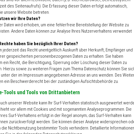
eit des Seitenaufrufs). Die Erfassung dieser Daten erfolgt automatisch,
ie unsere Website betreten.
tzen wir Ihre Daten?
der Daten wird erhoben, um eine fehlerfreie Bereitstellung der Website zu
isten. Andere Daten können zur Analyse Ihres Nutzerverhaltens verwendet
Rechte haben Sie bezüglich Ihrer Daten?
n jederzeit das Recht unentgeltlich Auskunft über Herkunft, Empfänger und
rer gespeicherten personenbezogenen Daten zu erhalten. Sie haben
 ein Recht, die Berichtigung, Sperrung oder Löschung dieser Daten zu
n. Hierzu sowie zu weiteren Fragen zum Thema Datenschutz können Sie sic
t unter der im Impressum angegebenen Adresse an uns wenden. Des Weite
nen ein Beschwerderecht bei der zuständigen Aufsichtsbehörde zu.
-Tools und Tools von Drittanbietern
uch unserer Website kann Ihr Surf-Verhalten statistisch ausgewertet werd
hieht vor allem mit Cookies und mit sogenannten Analyseprogrammen. Die
hres Surf-Verhaltens erfolgt in der Regel anonym; das Surf-Verhalten kann
 Ihnen zurückverfolgt werden. Sie können dieser Analyse widersprechen od
 die Nichtbenutzung bestimmter Tools verhindern. Detaillierte Informatione