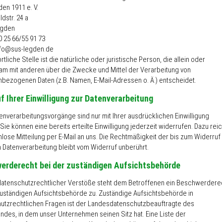
en 1911 e. V.
dstr. 24 a
egden
0 25 66/55 91 73
info@sus-legden.de
tliche Stelle ist die natürliche oder juristische Person, die allein oder
m mit anderen über die Zwecke und Mittel der Verarbeitung von
bezogenen Daten (z.B. Namen, E-Mail-Adressen o. Ä.) entscheidet.
f Ihrer Einwilligung zur Datenverarbeitung
tenverarbeitungsvorgänge sind nur mit Ihrer ausdrücklichen Einwilligung
Sie können eine bereits erteilte Einwilligung jederzeit widerrufen. Dazu reic
lose Mitteilung per E-Mail an uns. Die Rechtmäßigkeit der bis zum Widerruf
n Datenverarbeitung bleibt vom Widerruf unberührt.
erderecht bei der zuständigen Aufsichtsbehörde
 datenschutzrechtlicher Verstöße steht dem Betroffenen ein Beschwerdere
zuständigen Aufsichtsbehörde zu. Zuständige Aufsichtsbehörde in
utzrechtlichen Fragen ist der Landesdatenschutzbeauftragte des
ndes, in dem unser Unternehmen seinen Sitz hat. Eine Liste der