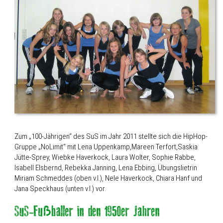
Zum „100-Jährigen“ des SuS im Jahr 2011 stellte sich die HipHop-
Gruppe „NoLimit“ mit Lena Uppenkamp,Mareen Terfort,Saskia
Jütte-Sprey, Wiebke Haverkock, Laura Wolter, Sophie Rabbe,
Isabell Elsbernd, Rebekka Janning, Lena Ebbing, Übungslietrin
Miriam Schmeddes (oben v.l.), Nele Haverkock, Chiara Hanf und
Jana Speckhaus (unten v.l.) vor.