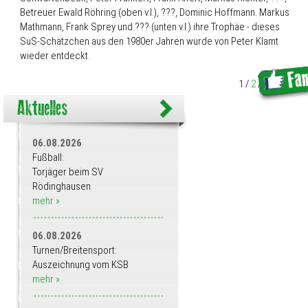
Betreuer Ewald Röhring (oben v.l.), ???, Dominic Hoffmann. Markus
Mathmann, Frank Sprey und ??? (unten v.l.) ihre Trophäe - dieses
SuS-Schätzchen aus den 1980er Jahren wurde von Peter Klamt
wieder entdeckt.
1
/
2
/
3
/
.. /
19
06.08.2026
Fußball:
Torjäger beim SV
Rödinghausen
mehr »
06.08.2026
Turnen/Breitensport:
Auszeichnung vom KSB
mehr »