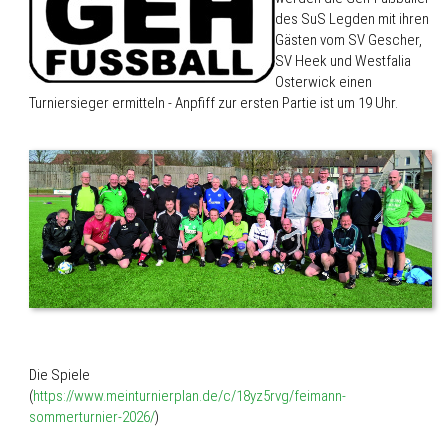
des SuS Legden mit ihren
Gästen vom SV Gescher,
SV Heek und Westfalia
Osterwick einen
Turniersieger ermitteln - Anpfiff zur ersten Partie ist um 19 Uhr.
Die Spiele
(
https://www.meinturnierplan.de/c/18yz5rvg/feimann-
sommerturnier-2026/
)