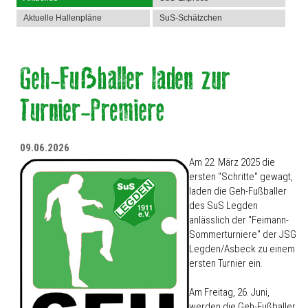
Aktuelle Hallenpläne
SuS-Schätzchen
09.06.2026
Am 22. März 2025 die
ersten "Schritte" gewagt,
laden die Geh-Fußballer
des SuS Legden
anlässlich der "Feimann-
Sommerturniere" der JSG
Legden/Asbeck zu einem
ersten Turnier ein.
Am Freitag, 26. Juni,
werden die Geh-Fußballer