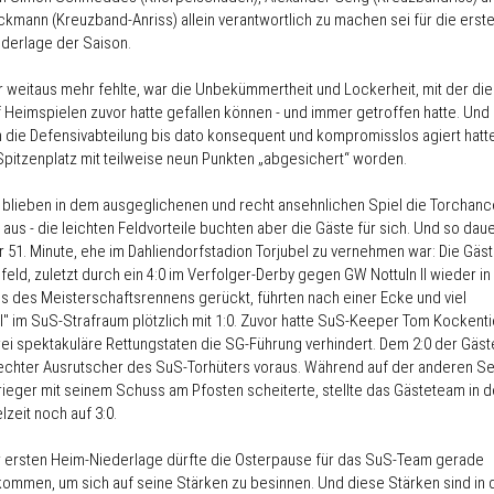
ckmann (Kreuzband-Anriss) allein verantwortlich zu machen sei für die erst
derlage der Saison.
 weitaus mehr fehlte, war die Unbekümmertheit und Lockerheit, mit der die 
f Heimspielen zuvor hatte gefallen können - und immer getroffen hatte. Und
h die Defensivabteilung bis dato konsequent und kompromisslos agiert hatte
Spitzenplatz mit teilweise neun Punkten „abgesichert“ worden.
blieben in dem ausgeglichenen und recht ansehnlichen Spiel die Torchan
aus - die leichten Feldvorteile buchten aber die Gäste für sich. Und so dau
r 51. Minute, ehe im Dahliendorfstadion Torjubel zu vernehmen war: Die Gäs
eld, zuletzt durch ein 4:0 im Verfolger-Derby gegen GW Nottuln II wieder in
s des Meisterschaftsrennens gerückt, führten nach einer Ecke und viel
" im SuS-Strafraum plötzlich mit 1:0. Zuvor hatte SuS-Keeper Tom Kockenti
ei spektakuläre Rettungstaten die SG-Führung verhindert. Dem 2:0 der Gäst
 echter Ausrutscher des SuS-Torhüters voraus. Während auf der anderen Se
rieger mit seinem Schuss am Pfosten scheiterte, stellte das Gästeteam in d
zeit noch auf 3:0.
 ersten Heim-Niederlage dürfte die Osterpause für das SuS-Team gerade
kommen, um sich auf seine Stärken zu besinnen. Und diese Stärken sind in 