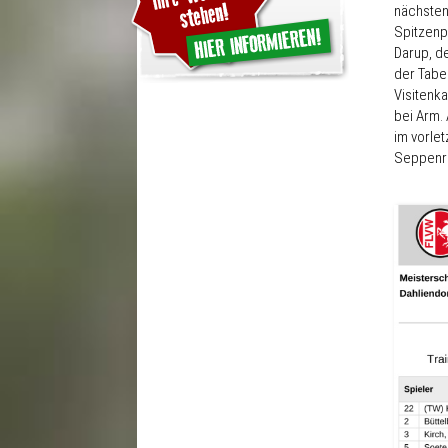
nächsten
Spitzenpl
Darup, d
der Tabel
Visitenk
bei Arm.
im vorle
Seppenra