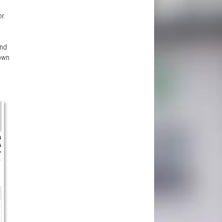
r.
und
own