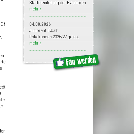
Staffeleinteilung der E-Junioren
e
mehr »
Elf
04.08.2026
Juniorenfußball:
,
Pokalrunden 2026/27 gelost
mehr »
cen
erte
te
edt
e
ite
er
den