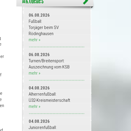
06.08.2026
Fußball:
Torjäger beim SV
Rödinghausen
g
mehr »
e
06.08.2026
ber
Turnen/Breitensport:
Auszeichnung vom KSB
mehr »
f
04.08.2026
ge
Alherrenfußball:
e
Ü32-Kreismeisterschaft
ten
mehr »
04.08.2026
Juniorenfußball:
nd