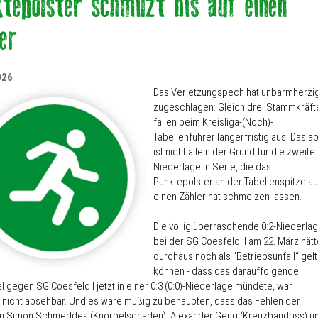
026
Das Verletzungspech hat unbarmherzi
zugeschlagen: Gleich drei Stammkräft
fallen beim Kreisliga-(Noch)-
Tabellenführer längerfristig aus. Das a
ist nicht allein der Grund für die zweite
Niederlage in Serie, die das
Punktepolster an der Tabellenspitze au
einen Zähler hat schmelzen lassen.
Die völlig überraschende 0:2-Niederla
bei der SG Coesfeld II am 22. März hätt
durchaus noch als "Betriebsunfall“ gel
können - dass das darauffolgende
 gegen SG Coesfeld I jetzt in einer 0:3 (0:0)-Niederlage mündete, war
 nicht absehbar. Und es wäre müßig zu behaupten, dass das Fehlen der
en Simon Schmeddes (Knorpelschaden), Alexander Geng (Kreuzbandriss) u