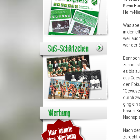
Kevin Bö
Heim-Nie
Was aber
in den el
weil auc
war der 
Dennoch 
zunächst 
es bis zu
aus Coesf
den Foku
"Gewusel
durch zw
ging ein
Pascal K
Nachspiel
Nach der
zurecht 