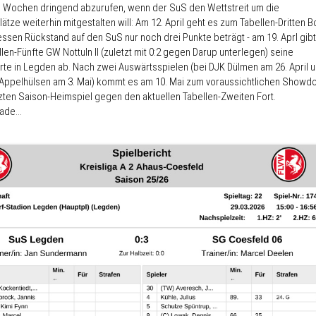
 Wochen dringend abzurufen, wenn der SuS den Wettstreit um die
ätze weiterhin mitgestalten will: Am 12. April geht es zum Tabellen-Dritten Bo
essen Rückstand auf den SuS nur noch drei Punkte beträgt - am 19. Aprl gibt
len-Fünfte GW Nottuln II (zuletzt mit 0:2 gegen Darup unterlegen) seine
arte in Legden ab. Nach zwei Auswärtsspielen (bei DJK Dülmen am 26. April 
 Appelhülsen am 3. Mai) kommt es am 10. Mai zum voraussichtlichen Showd
tzten Saison-Heimspiel gegen den aktuellen Tabellen-Zweiten Fort.
de...