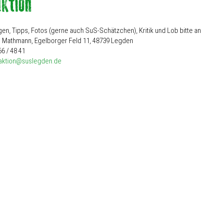
en, Tipps, Fotos (gerne auch SuS-Schätzchen), Kritik und Lob bitte an
 Mathmann, Egelborger Feld 11, 48739 Legden
66 / 48 41
aktion@suslegden.de