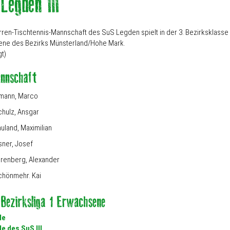
erren-Tischtennis-Mannschaft des SuS Legden spielt in der 3. Bezirksklasse
ne des Bezirks Münsterland/Hohe Mark.
gt)
imann, Marco
hulz, Ansgar
uland, Maximilian
sner, Josef
renberg, Alexander
chönmehr. Kai
le
le des SuS III