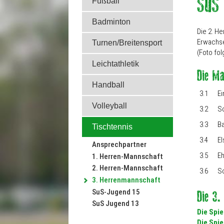
Fußball
Badminton
Die 2. H
Erwachse
Turnen/Breitensport
(Foto fol
Leichtathletik
Handball
3.1
E
Volleyball
3.2
Sc
3.3
Ba
Tischtennis
3.4
El
Ansprechpartner
3.5
Eh
1. Herren-Mannschaft
2. Herren-Mannschaft
3.6
S
3. Herrenmannschaft
SuS-Jugend 15
SuS Jugend 13
Die Spie
Die Spie