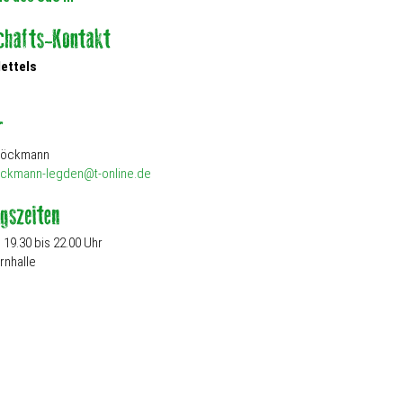
Nettels
 Böckmann
ckmann-legden@t-online.de
19.30 bis 22.00 Uhr
rnhalle