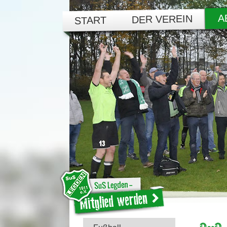
A
DER VEREIN
START