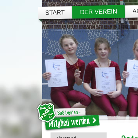
A
DER VEREIN
START