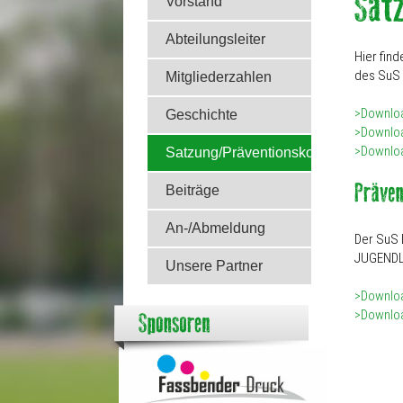
Vorstand
Abteilungsleiter
Hier fin
des SuS 
Mitgliederzahlen
>Downlo
Geschichte
>Downlo
>Downlo
Satzung/Präventionskonzept
Beiträge
An-/Abmeldung
Der SuS
JUGENDL
Unsere Partner
>Downloa
>Downloa